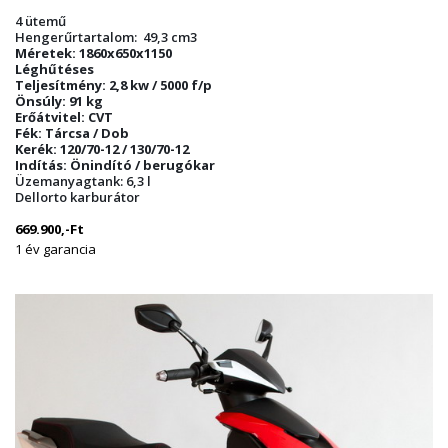
bejegyzéshez
4 ütemű
Hengerűrtartalom: 49,3 cm3
Méretek: 1860x650x1150
Léghűtéses
Teljesítmény: 2,8 kw / 5000 f/p
Önsúly: 91 kg
Erőátvitel: CVT
Fék: Tárcsa / Dob
Kerék: 120/70-12 / 130/70-12
Indítás: Önindító / berugókar
Üzemanyagtank: 6,3 l
Dellorto karburátor
669.900,-Ft
1 év garancia