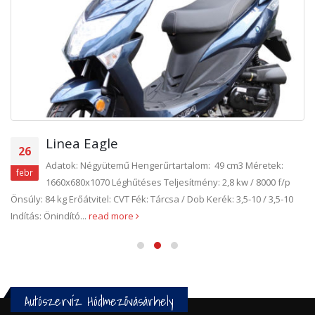
Linea Eagle
26
Adatok: Négyütemű Hengerűrtartalom: 49 cm3 Méretek:
febr
1660x680x1070 Léghűtéses Teljesítmény: 2,8 kw / 8000 f/p
Önsúly: 84 kg Erőátvitel: CVT Fék: Tárcsa / Dob Kerék: 3,5-10 / 3,5-10
Indítás: Önindító...
read more
Autószervíz Hódmezővásárhely